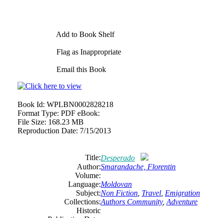
Add to Book Shelf
Flag as Inappropriate
Email this Book
Book Id:
WPLBN0002828218
Format Type:
PDF eBook:
File Size:
168.23 MB
Reproduction Date:
7/15/2013
Title:
Desperado
Author:
Smarandache, Florentin
Volume:
Language:
Moldovan
Subject:
Non Fiction
,
Travel
,
Emigration
Collections:
Authors Community
,
Adventure
Historic