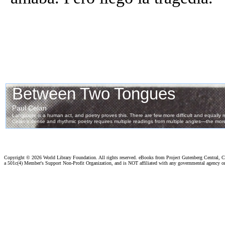
Copyright ©
2026 World Library Foundation. All rights reserved. eBooks from Project Gutenberg Central, Cl
a 501c(4) Member's Support Non-Profit Organization, and is NOT affiliated with any governmental agency o