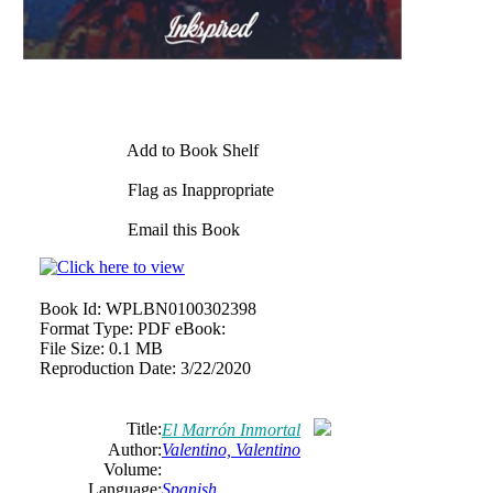
Add to Book Shelf
Flag as Inappropriate
Email this Book
Book Id:
WPLBN0100302398
Format Type:
PDF eBook:
File Size:
0.1 MB
Reproduction Date:
3/22/2020
Title:
El Marrón Inmortal
Author:
Valentino, Valentino
Volume:
Language:
Spanish