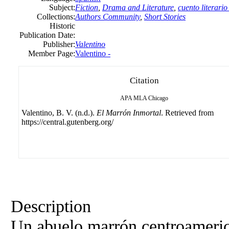
Subject:
Fiction
,
Drama and Literature
,
cuento literari
Collections:
Authors Community
,
Short Stories
Historic
Publication Date:
Publisher:
Valentino
Member Page:
Valentino -
Citation
APA
MLA
Chicago
Valentino, B. V. (n.d.).
El Marrón Inmortal
. Retrieved from
https://central.gutenberg.org/
Description
Un abuelo marrón centroameric