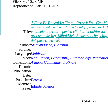
File Size:
10.28 MB
Reproduction Date:
10/1/2015
A Face Pe Prostul La Timpul Potrivit Este Cea Ma
umoristic internetist cules, selectat şi prelucrat 
volumele anterioare pentru eliminarea dublurilor s
Title:
uri create de Ing. Mihai Liviu Smarandache şi In
doisprezecelea
Author:
Smarandache, Florentin
Volume:
Language:
Moldovan
Subject:
Non Fiction
,
Geography, Anthropology, Recreatio
Collections:
Authors Community
,
Folklore
Historic
Publication
Date:
Publisher:
Ferestre
Member
Infinite Science
Page:
Citation