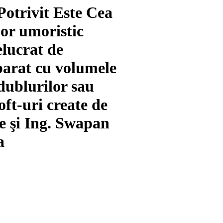
otrivit Este Cea
or umoristic
relucrat de
arat cu volumele
dublurilor sau
oft-uri create de
e şi Ing. Swapan
a