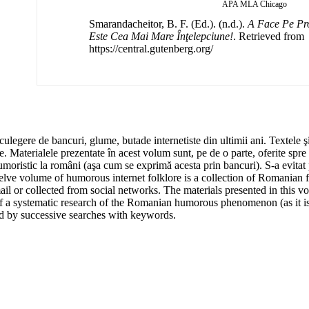
APA
MLA
Chicago
Smarandacheitor, B. F. (Ed.). (n.d.).
A Face Pe Pro
Este Cea Mai Mare Înţelepciune!
. Retrieved from
https://central.gutenberg.org/
culegere de bancuri, glume, butade internetiste din ultimii ani. Textele ş
re. Materialele prezentate în acest volum sunt, pe de o parte, oferite spre
umoristic la români (aşa cum se exprimă acesta prin bancuri). S-a evitat 
elve volume of humorous internet folklore is a collection of Romanian fo
l or collected from social networks. The materials presented in this v
e of a systematic research of the Romanian humorous phenomenon (as it i
ed by successive searches with keywords.