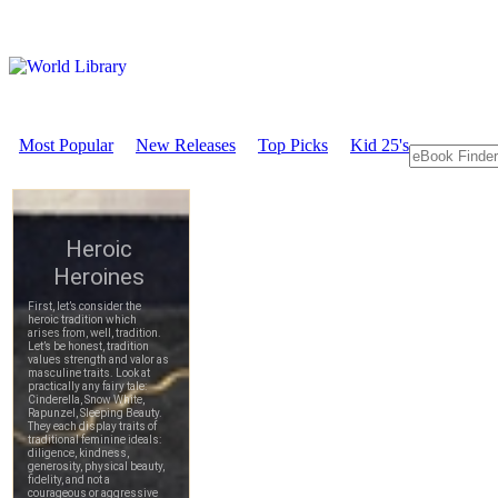
Most Popular
New Releases
Top Picks
Kid 25's