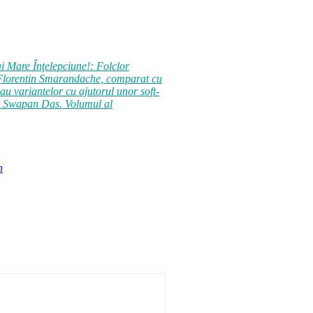
i Mare Înţelepciune!: Folclor
de Florentin Smarandache, comparat cu
au variantelor cu ajutorul unor soft-
g. Swapan Das. Volumul al
n