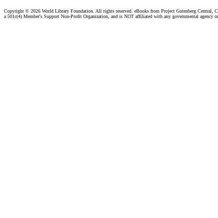
Copyright ©
2026 World Library Foundation. All rights reserved. eBooks from Project Gutenberg Central, Cl
a 501c(4) Member's Support Non-Profit Organization, and is NOT affiliated with any governmental agency o