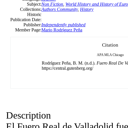
Subject:
Non Fiction
,
World History and History of Europ
Collections:
Authors Community
,
History
Historic
Publication Date:
Publisher:
Independently published
Member Page:
Mario Rodríguez Peña
Citation
APA
MLA
Chicago
Rodríguez Peña, B. M. (n.d.).
Fuero Real De Va
https://central.gutenberg.org/
Description
El Fuero Real de Valladolid fu