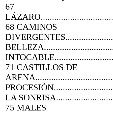
67
LÁZARO....................................
68 CAMINOS
DIVERGENTES.........................
BELLEZA..................................
INTOCABLE................................
71 CASTILLOS DE
ARENA..................................
PROCESIÓN...............................
LA SONRISA...............................
75 MALES