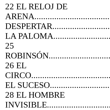
22 EL RELOJ DE
ARENA..................................
DESPERTAR...............................
LA PALOMA................................
25
ROBINSÓN.................................
26 EL
CIRCO......................................
EL SUCESO................................
28 EL HOMBRE
INVISIBLE...............................