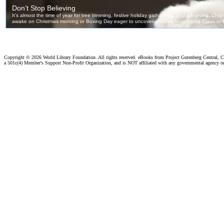
Copyright ©
2026 World Library Foundation. All rights reserved. eBooks from Project Gutenberg Central, Cl
a 501c(4) Member's Support Non-Profit Organization, and is NOT affiliated with any governmental agency o