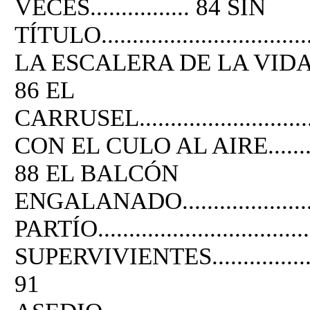
VECES................ 84 SIN
TÍTULO....................................
LA ESCALERA DE LA VIDA............
86 EL
CARRUSEL................................
CON EL CULO AL AIRE.................
88 EL BALCÓN
ENGALANADO......................
PARTÍO...................................
SUPERVIVIENTES........................
91