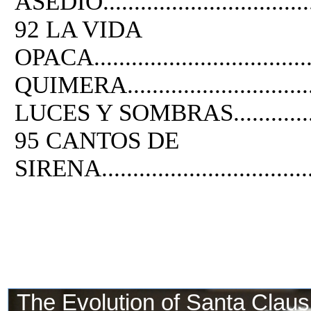
ASEDIO.....................................
92 LA VIDA
OPACA...................................
QUIMERA.................................
LUCES Y SOMBRAS......................
95 CANTOS DE
SIRENA...................................