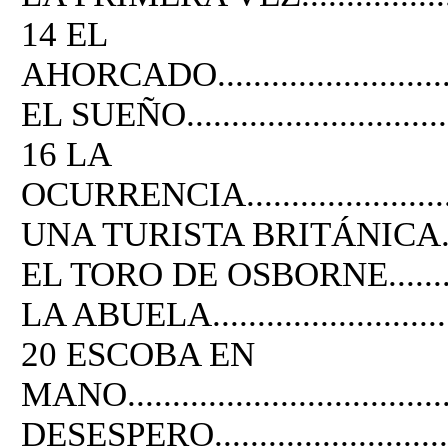
14 EL
AHORCADO...............................
EL SUEÑO..................................
16 LA
OCURRENCIA............................
UNA TURISTA BRITÁNICA............
EL TORO DE OSBORNE.................
LA ABUELA................................
20 ESCOBA EN
MANO.....................................
DESESPERO................................