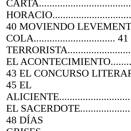
CARTA.....................................
HORACIO...................................
40 MOVIENDO LEVEMENT
COLA............................... 4
TERRORISTA.............................
EL ACONTECIMIENTO..................
43 EL CONCURSO LITERARIO.........
45 EL
ALICIENTE...............................
EL SACERDOTE...........................
48 DÍAS