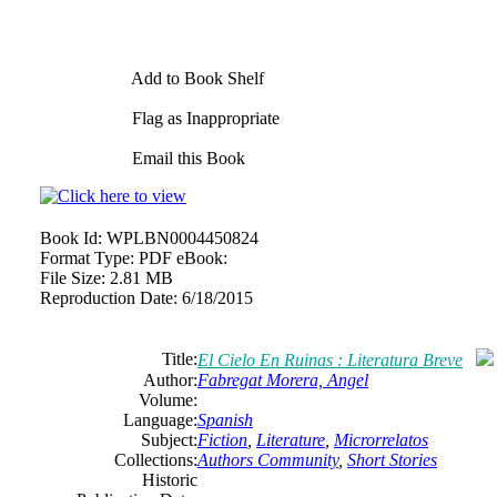
Add to Book Shelf
Flag as Inappropriate
Email this Book
Book Id:
WPLBN0004450824
Format Type:
PDF eBook:
File Size:
2.81 MB
Reproduction Date:
6/18/2015
Title:
El Cielo En Ruinas : Literatura Breve
Author:
Fabregat Morera, Angel
Volume:
Language:
Spanish
Subject:
Fiction
,
Literature
,
Microrrelatos
Collections:
Authors Community
,
Short Stories
Historic