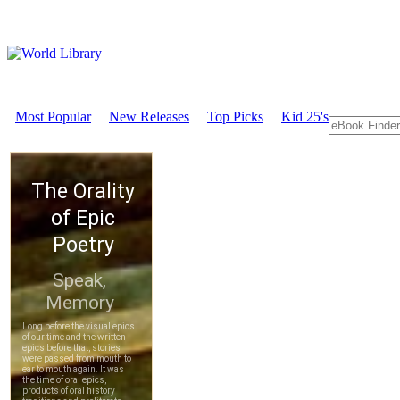
Most Popular
New Releases
Top Picks
Kid 25's