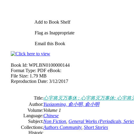
Add to Book Shelf
Flag as Inappropriate
Email this Book
Book Id:
WPLBN0100000144
Format Type:
PDF eBook:
File Size:
1.79 MB
Reproduction Date:
3/12/2017
Title:
心宇将灭万事休 : 心宇将灭万事休: 心宇将
Author:
Yuxiaoming, 俞小明, 俞小明
Volume:
Volume 1
Language:
Chinese
Subject:
Non Fiction
,
General Works (Periodicals, Series
Collections:
Authors Community
,
Short Stories
Historic