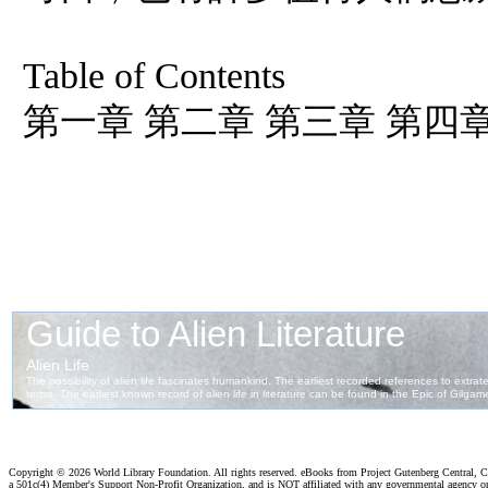
Table of Contents
第一章 第二章 第三章 第四章
Copyright ©
2026 World Library Foundation. All rights reserved. eBooks from Project Gutenberg Central, Cl
a 501c(4) Member's Support Non-Profit Organization, and is NOT affiliated with any governmental agency o