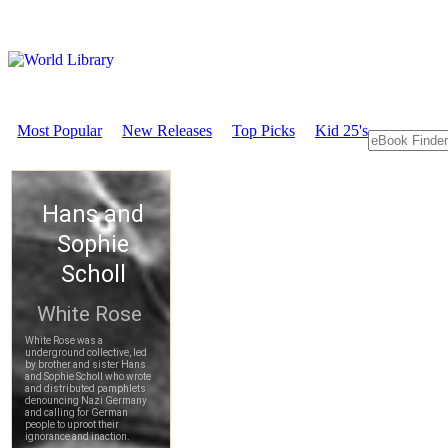
Most Popular
New Releases
Top Picks
Kid 25's