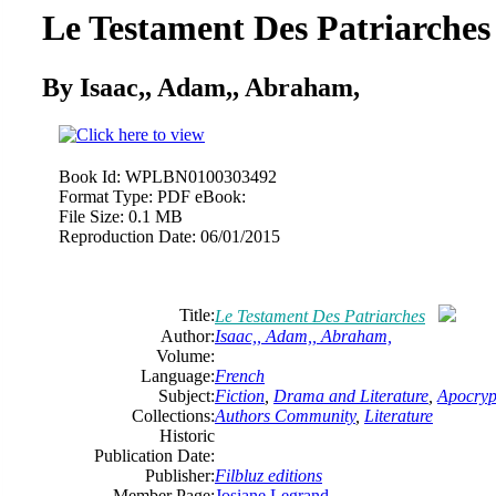
Le Testament Des Patriarches
By Isaac,, Adam,, Abraham,
Book Id:
WPLBN0100303492
Format Type:
PDF eBook:
File Size:
0.1 MB
Reproduction Date:
06/01/2015
Title:
Le Testament Des Patriarches
Author:
Isaac,, Adam,, Abraham,
Volume:
Language:
French
Subject:
Fiction
,
Drama and Literature
,
Apocry
Collections:
Authors Community
,
Literature
Historic
Publication Date:
Publisher:
Filbluz editions
Member Page:
Josiane Legrand