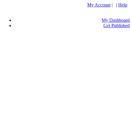
My Account
| |
Help
My Dashboard
Get Published