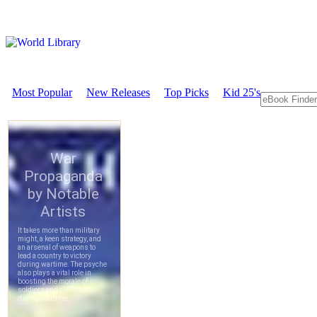
Most Popular
New Releases
Top Picks
Kid 25's