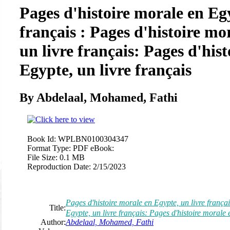
Pages d'histoire morale en Egy
français : Pages d'histoire mo
un livre français: Pages d'his
Egypte, un livre français
By Abdelaal, Mohamed, Fathi
Book Id:
WPLBN0100304347
Format Type:
PDF eBook:
File Size:
0.1 MB
Reproduction Date:
2/15/2023
Pages d'histoire morale en Egypte, un livre françai
Title:
Egypte, un livre français: Pages d'histoire morale 
Author:
Abdelaal, Mohamed, Fathi