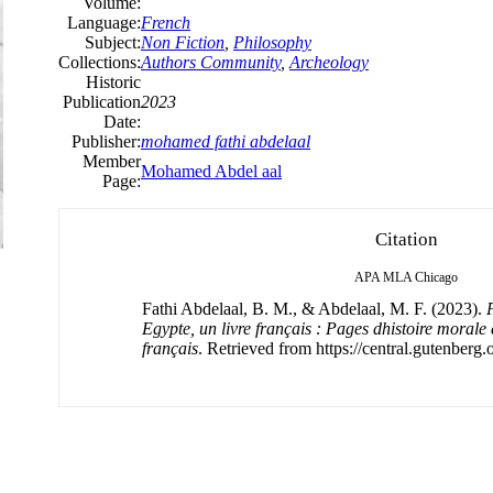
Volume:
Language:
French
Subject:
Non Fiction
,
Philosophy
Collections:
Authors Community
,
Archeology
Historic
Publication
2023
Date:
Publisher:
mohamed fathi abdelaal
Member
Mohamed Abdel aal
Page:
Citation
APA
MLA
Chicago
Fathi Abdelaal, B. M., & Abdelaal, M. F. (2023).
Egypte, un livre français : Pages dhistoire morale 
français
. Retrieved from https://central.gutenberg.