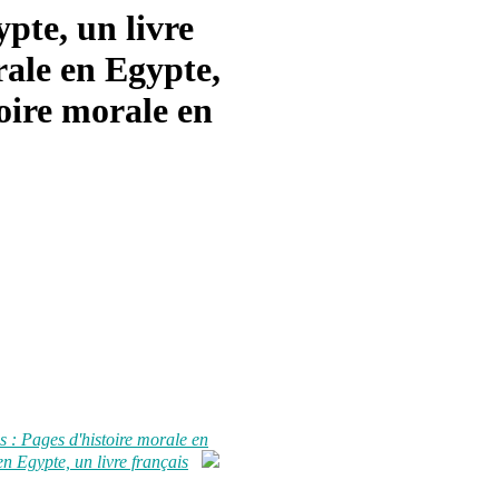
pte, un livre
rale en Egypte,
toire morale en
s : Pages d'histoire morale en
en Egypte, un livre français