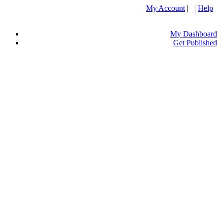
My Account
| |
Help
My Dashboard
Get Published